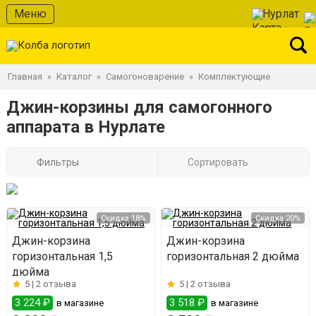
Меню
Нурлат
Главная
Каталог
Самогоноварение
Комплектующие
»
»
»
Джин-корзины для самогонного
аппарата в Нурлате
Фильтры
Сортировать
Скидка 18%
Скидка 20%
Джин-корзина
Джин-корзина
горизонтальная 1,5
горизонтальная 2 дюйма
дюйма
5 |
2 отзыва
5 |
2 отзыва
3 224 ₽
3 518 ₽
в магазине
в магазине