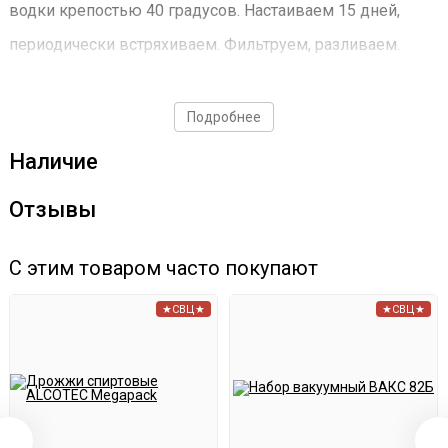
водки крепостью 40 градусов. Настаиваем 15 дней,
периодически встряхиваем. Фильтруем, разливаем.
Даём отдохнуть настойке ещё две недели.
Подробнее
Кстати, лайфхак: для ещё более быстрого приготовления
Наличие
настойки используйте
набор ВАКС
.
Отзывы
С этим товаром часто покупают
★СВЦ★
★СВЦ★