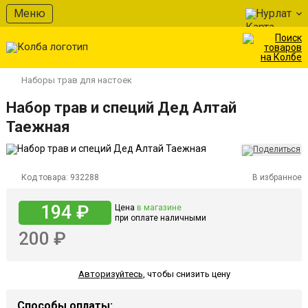
Меню
Нурлат
Наборы трав для настоек
Набор трав и специй Дед Алтай
Таежная
Код товара:
932288
В избранное
194 ₽
Цена
в магазине
при оплате наличными
200 ₽
Авторизуйтесь
,
чтобы снизить цену
Способы оплаты: